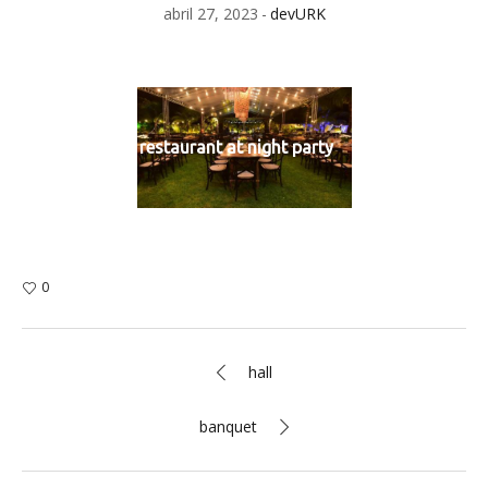
abril 27, 2023
devURK
restaurant at night party
0
hall
banquet