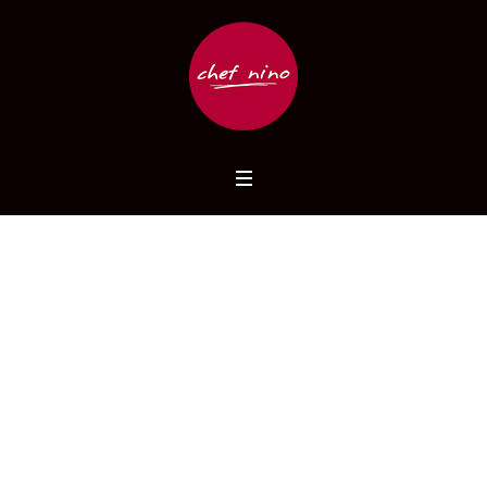
bar
Home
/
bar