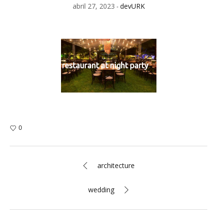
abril 27, 2023
devURK
restaurant at night party
0
architecture
wedding