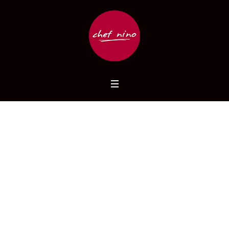
event
Home
/
event